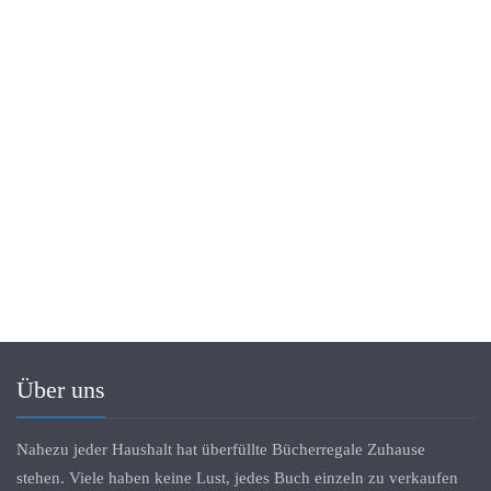
unterwegs – vereinbaren Sie gleich einen Termin.
Haben Sie noch Fragen oder ein Anliegen rund um den Verkauf
von Büchern? Dann zögern Sie nicht uns zu kontaktieren – wir
helfen Ihnen gerne weiter.
Ihr Team von Buchankauf Hamburg!
Über uns
Nahezu jeder Haushalt hat überfüllte Bücherregale Zuhause
stehen. Viele haben keine Lust, jedes Buch einzeln zu verkaufen